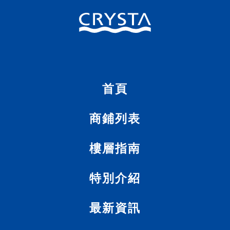
首頁
商
特別介紹
首頁
免稅店一覽
商鋪列表
為您介紹位於 CRYSTA Nagahori 的所有
免稅店。 誠摯期待您的蒞臨。
樓層指南
特別介紹
更多
最新資訊