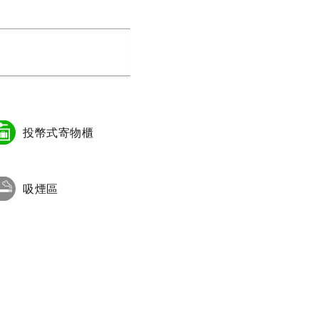
投幣式寄物櫃
吸煙區