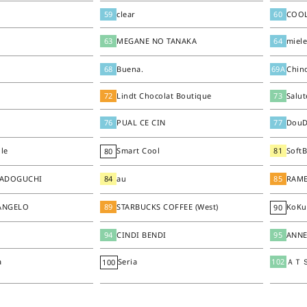
59
clear
60
COO
63
MEGANE NO TANAKA
64
miel
68
Buena.
69A
Chin
72
Lindt Chocolat Boutique
73
Salu
76
PUAL CE CIN
77
Dou
le
Smart Cool
81
SoftB
80
MADOGUCHI
84
au
85
RAM
 ANGELO
89
STARBUCKS COFFEE (West)
KoKu
90
94
CINDI BENDI
95
ANN
a
Seria
102
ＡＴ
100