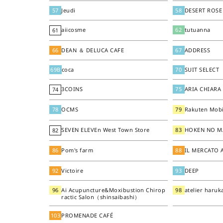
57
Jeudi
58
DESERT ROSE
aiicosme
62
tutuanna
61
66
DEAN ＆ DELUCA CAFE
67
ADDRESS
69B
coca
70
SUIT SELECT
3COINS
75
ARIA CHIARA
74
78
OCMS
79
Rakuten Mobi
SEVEN ELEVEn West Town Store
83
HOKEN NO 
82
86
Pom's farm
88
IL MERCATO
92
Victoire
93
DEEP
96
Ai Acupuncture&Moxibustion Chirop
98
atelier haruk
ractic Salon（shinsaibashi）
103
PROMENADE CAFÉ