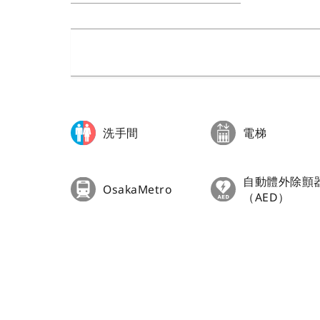
洗手間
電梯
自動體外除顫
OsakaMetro
（AED）