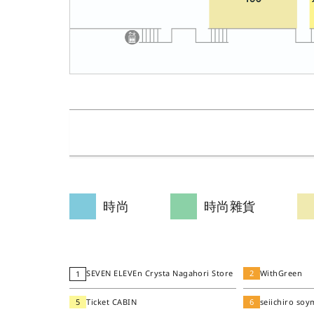
時尚
時尚雜貨
SEVEN ELEVEn Crysta Nagahori Store
2
WithGreen
1
5
Ticket CABIN
6
seiichiro soy