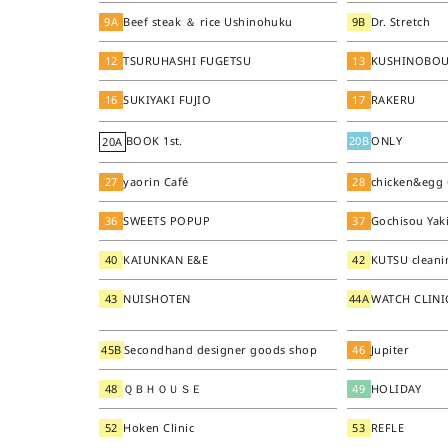
9A
Beef steak ＆ rice Ushinohuku
9B
Dr. Stretch
12
TSURUHASHI FUGETSU
13
KUSHINOBO
16
SUKIYAKI FUJIO
17
RAKERU
BOOK 1st.
20B
ONLY
20A
27
yaorin Café
28
chicken&egg
36
SWEETS POPUP
37
Gochisou Yak
40
KAIUNKAN E&E
42
KUTSU cleani
43
NUISHOTEN
44A
WATCH CLINI
45B
Secondhand designer goods shop
46
Jupiter
48
ＱＢＨＯＵＳＥ
49
HOLIDAY
52
Hoken Clinic
53
REFLE