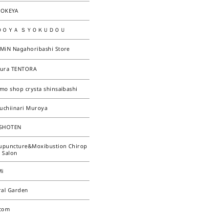
OKEYA
ＤＯＹＡ ＳＹＯＫＵＤＯＵ
MiN Nagahoribashi Store
ura TENTORA
mo shop crysta shinsaibashi
kuchiinari Muroya
SHOTEN
cupuncture&Moxibustion Chirop
c Salon
Mi
ral Garden
com