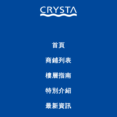
首頁
商
首頁
樓
層
指
南
商鋪列表
樓層指南
特別介紹
最新資訊