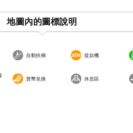
地圖內的圖標說明
自動扶梯
提款機
器
貨幣兌換
休息區