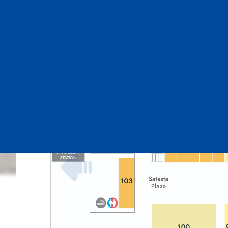
可以拖動地圖來移動。「＋」「ー」按鈕