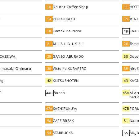
10
Doutor Coffee Shop
11
HOTT
U
14
CHOYOKAKU
15
ＫＡ
18
Kamakura Pasta
KoKu
19
21
ＭＩＳＵＧＩＹＡ＋
26
Temp
 CASSIWA
29
GANSO ABURADO
30
Doco
i musubi Onimaru
38
Victoire KURAPERO
39
hito
ng
42
KUTSUSHOTEN
43
KAGI
C
Bone's
45A
Ai A
44B
racti
47A
SACHIFUKUYA
47B
FOR
50
CAFE BREAK
51
Natu
54
STARBUCKS
MUJI
55