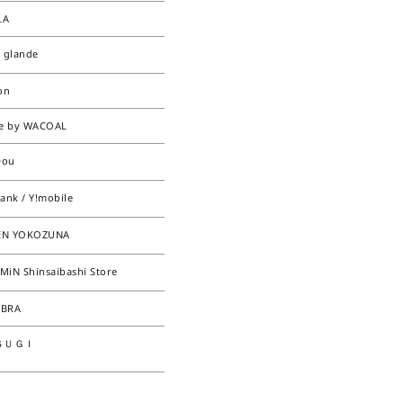
LA
e glande
on
te by WACOAL
Dou
ank / Y!mobile
EN YOKOZUNA
MiN Shinsaibashi Store
EBRA
ＳＵＧＩ