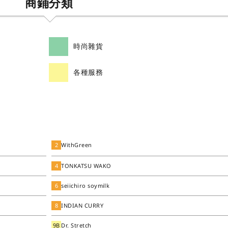
商鋪分類
時尚雜貨
各種服務
2
WithGreen
4
TONKATSU WAKO
6
seiichiro soymilk
8
INDIAN CURRY
9B
Dr. Stretch