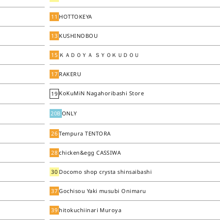
11
HOTTOKEYA
13
KUSHINOBOU
15
ＫＡＤＯＹＡ ＳＹＯＫＵＤＯＵ
17
RAKERU
KoKuMiN Nagahoribashi Store
19
20B
ONLY
26
Tempura TENTORA
28
chicken&egg CASSIWA
30
Docomo shop crysta shinsaibashi
37
Gochisou Yaki musubi Onimaru
39
hitokuchiinari Muroya