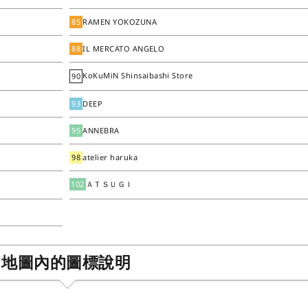
85
RAMEN YOKOZUNA
88
IL MERCATO ANGELO
KoKuMiN Shinsaibashi Store
90
93
DEEP
95
ANNEBRA
98
atelier haruka
102
ＡＴＳＵＧＩ
地圖內的圖標說明