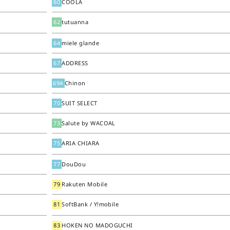
60
COOLA
62
tutuanna
64
miele glande
67
ADDRESS
69A
Chinon
70
SUIT SELECT
73
Salute by WACOAL
75
ARIA CHIARA
77
DouDou
79
Rakuten Mobile
81
SoftBank / Y!mobile
83
HOKEN NO MADOGUCHI