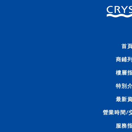
首頁
商
樓
層
指
南
首
商鋪
樓層
特別
最新
營業時間/
服務