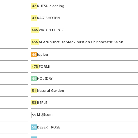
42
KUTSU cleaning
43
KAGISHOTEN
44A
WATCH CLINIC
45A
Ai Acupuncture&Moxibustion Chiropractic Salon
46
Jupiter
47B
FORMi
49
HOLIDAY
51
Natural Garden
53
REFLE
MUJIcom
55
58
DESERT ROSE