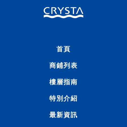
首頁
商
首頁
服
務
指
南
商鋪列表
樓層指南
特別介紹
最新資訊