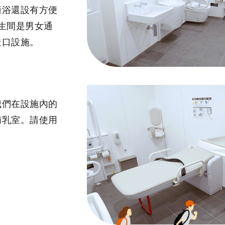
衛浴還設有方便
衛生間是男女通
造口設施。
我們在設施內的
哺乳室。請使用