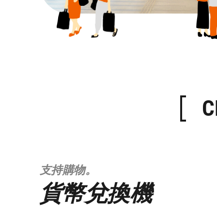
C
支持購物。
貨幣兌換機