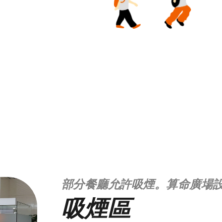
部分餐廳允許吸煙。算命廣場
吸煙區