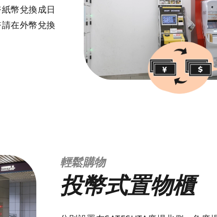
幣紙幣兌換成日
幣請在外幣兌換
輕鬆購物
投幣式置物櫃