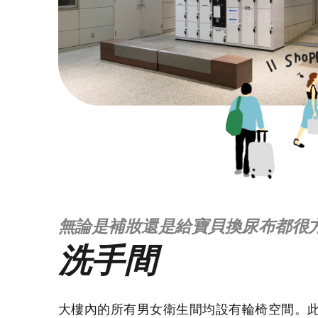
無論是補妝還是給寶貝換尿布都很
洗手間
大樓內的所有男女衛生間均設有輪椅空間。