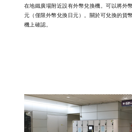
在地鐵廣場附近設有外幣兌換機。可以將外
元（僅限外幣兌換日元）。關於可兌換的貨
機上確認。