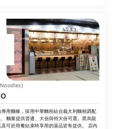
 Noodles)
DO
的專用麵條，採用中華麵粉結合義大利麵粉調配
。 麵量提供普通、大份與特大份可選。黑烏龍
以及可於用餐結束時享用的湯品皆有提供。 店內