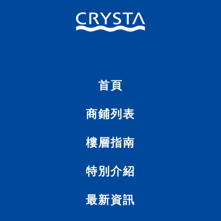
首頁
商
首頁
商
鋪
列
表
商鋪列表
樓層指南
特別介紹
最新資訊