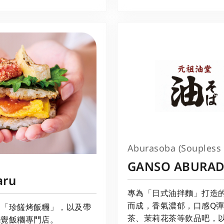
Aburasoba (Soupless
GANSO ABURA
aru
專為「日式油拌麵」打造
而成，香氣濃郁，口感Q彈
的「珍饈烤飯糰」，以及帶
茶、茉莉花茶等飲品吧，
感覺飯糰專門店。