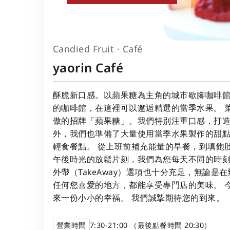
Candied Fruit · Café
yaorin Café
酥脆新口感。以蘋果糖為主角的城市歇腳咖啡館
的咖啡館，在這裡可以邂逅精選的當季水果。 
傲的招牌「蘋果糖」。我們特別注重口感，打
外，我們也準備了大量使用當季水果製作的甜
輕食餐點。 從上班前補充能量的早餐，到填飽
午後時光的放鬆片刻，我們為您每天不同的時
外帶（TakeAway）選項也十分充足，無論是
任何您喜愛的地方，都能享受專門店的美味。 
來一份小小的幸福。 我們誠摯期待您的到來。
營業時間
7:30-21:00 （最後點餐時間 20:30）